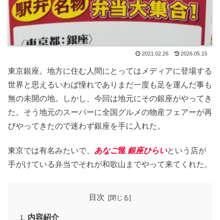
2021.02.26
2026.05.15
東京銀座。地方に住む人間にとってはメディアに登場する
世界と思えるいわば憧れでありまだ一度も足を運んだ事も
無の未開の地。しかし、今回は地元にその銀座がやってき
た。そう地元のスーパーに全国グルメの物産フェアーが再
びやってきたので迷わず銀座を手に入れた。
東京では有名みたいで、
あなご
屋
銀座ひらい
という店が
手がけている弁当でそれが和歌山までやって来てくれた。
目次
内容紹介