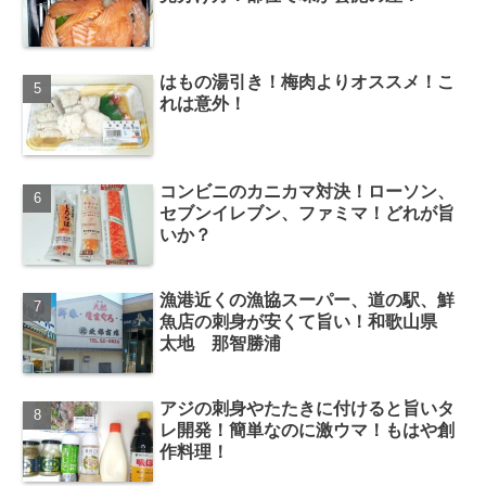
はもの湯引き！梅肉よりオススメ！こ
れは意外！
コンビニのカニカマ対決！ローソン、
セブンイレブン、ファミマ！どれが旨
いか？
漁港近くの漁協スーパー、道の駅、鮮
魚店の刺身が安くて旨い！和歌山県
太地 那智勝浦
アジの刺身やたたきに付けると旨いタ
レ開発！簡単なのに激ウマ！もはや創
作料理！