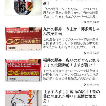
身！
「いい時代になったなあ。」とつくづく
思うのが日本の最果てから弁当が短時間
で届く。今回も地元のスーパーに北海道
の離れ小島 奥尻島の海の幸が入った空弁
2023.08.05
が到着していた。奥尻島産のものは北海
道に行っても限られたところでしかいた
九州の駅弁！うまか！博多鯛しゃ
海鮮駅弁空弁シリーズ
だ...
ぶ穴子弁当！
この度も行きつけのスーパーで駅弁祭り
が開催されていた！何種類かある中で初
めて九州のものを目にしたので、これを
選んだ。その名も うまか！博多鯛しゃぶ
2023.08.05
穴子弁当。博多からのお出ましに心が躍
る。九州といえば個人的には九州醤油の
福井の駅弁！炙りのどぐろと炙り
海鮮駅弁空弁シリーズ
フ...
ますの北陸御前！ますが旨い！
またもや行きつけのスーパーで駅弁祭り
が開催されていた。今回はいつもより品
数が多く全国の８種類ほどの駅弁が並べ
られていたが、その一つの 炙りのどぐろ
2023.08.05
と炙りますの北陸御前 と言う名物弁当に
手を出した。やはり日本海ののどぐろ
【ますのすし】富山の駅弁！笹の
海鮮駅弁空弁シリーズ
と...
葉に包まれた香りと風情に旅気
分！