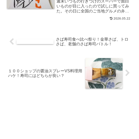
週末いつもの行きつけのスーパーで面白
いものが目に入ったので試しに買ってみ
た。その日に全国のご当地グルメの弁当
フェアのブースが設けられていたので、
2026.05.22
いくつかの産地の名物がある中から一つ
を摘んでカゴの中にインした。今回は富
山で...
さば寿司食べ比べ祭り！金華さば、トロ
さば、老舗のさば寿司バトル！
１００ショップの醤油スプレーVS料理用
ハケ！寿司にはどちらが良い？