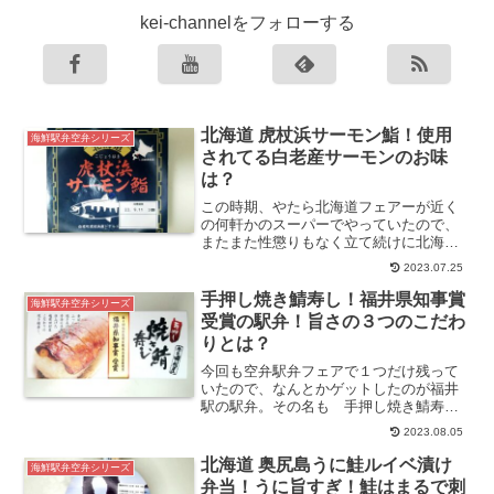
kei-channelをフォローする
北海道 虎杖浜サーモン鮨！使用
海鮮駅弁空弁シリーズ
されてる白老産サーモンのお味
は？
この時期、やたら北海道フェアーが近く
の何軒かのスーパーでやっていたので、
またまた性懲りもなく立て続けに北海道
の空弁をいただくことになった。なにし
2023.07.25
ろ北海道といえばサーモンは切り離せな
いと言えるほどのイメージが強い。今回
手押し焼き鯖寿し！福井県知事賞
海鮮駅弁空弁シリーズ
はあ...
受賞の駅弁！旨さの３つのこだわ
りとは？
今回も空弁駅弁フェアで１つだけ残って
いたので、なんとかゲットしたのが福井
駅の駅弁。その名も 手押し焼き鯖寿
し 税込１２６０円。本当なら焼きでは
2023.08.05
なく海鮮的な弁当にしたかったのだが、
パッケージの黄金色に輝くタスキの表記
北海道 奥尻島うに鮭ルイベ漬け
海鮮駅弁空弁シリーズ
に心奪...
弁当！うに旨すぎ！鮭はまるで刺