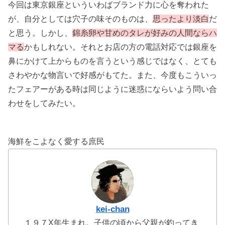
今回は東京銀座といういわばブランド力に心を奪われた
が、自分としては穴子の味そのものは、
思ったより淡白
だ
と思う。しかし、
錦糸卵や甘めのタレが好みの人間ならハ
マる
かもしれない。それとお店の方の電話対応では銀座を
鼻にかけて上からものを言うという感じではなく、とても
さわやかな物言いで好感がもてた。また、今度もこういっ
たフェアーがある時は同じように迷惑にならいよう問い合
わせをしてみたい。
海鮮をこよなく愛する庶民
kei-chan
１９７X年生まれ。子供の頃から父親が釣ってき