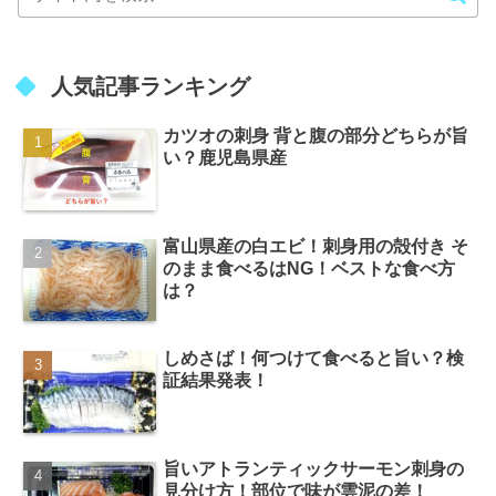
人気記事ランキング
カツオの刺身 背と腹の部分どちらが旨
い？鹿児島県産
富山県産の白エビ！刺身用の殻付き そ
のまま食べるはNG！ベストな食べ方
は？
しめさば！何つけて食べると旨い？検
証結果発表！
旨いアトランティックサーモン刺身の
見分け方！部位で味が雲泥の差！