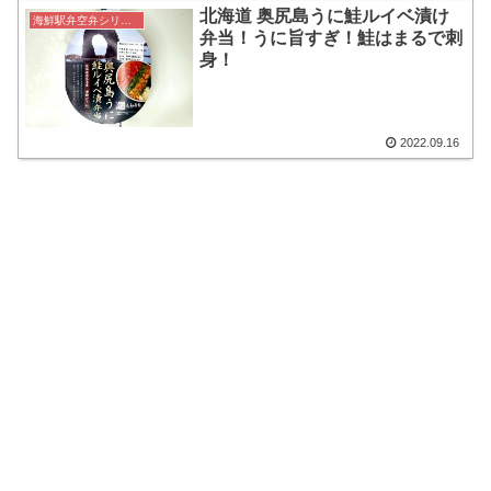
北海道 奥尻島うに鮭ルイベ漬け
海鮮駅弁空弁シリーズ
弁当！うに旨すぎ！鮭はまるで刺
身！
2022.09.16