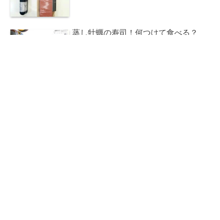
蒸し牡蠣の寿司！何つけて食べる？
沖縄のスーパーの刺身は旨い？ガーラ
とは？
サバの刺身が食べられる！あまべの
郷 関あじ、関さば、関ぶりの海鮮
丼！大分県
道の駅 海南サクアス！まるで海鮮市
場！刺身が安くて旨い！和歌山県