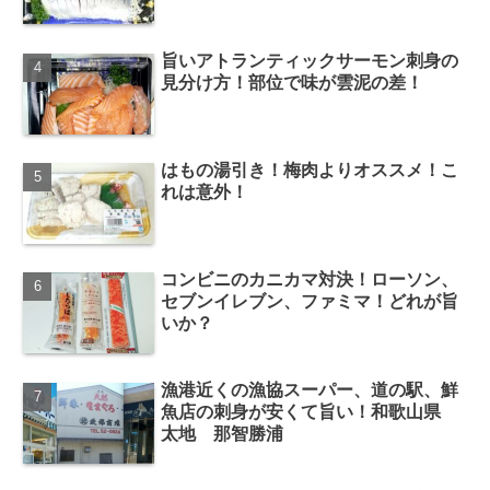
旨いアトランティックサーモン刺身の
見分け方！部位で味が雲泥の差！
はもの湯引き！梅肉よりオススメ！こ
れは意外！
コンビニのカニカマ対決！ローソン、
セブンイレブン、ファミマ！どれが旨
いか？
漁港近くの漁協スーパー、道の駅、鮮
魚店の刺身が安くて旨い！和歌山県
太地 那智勝浦