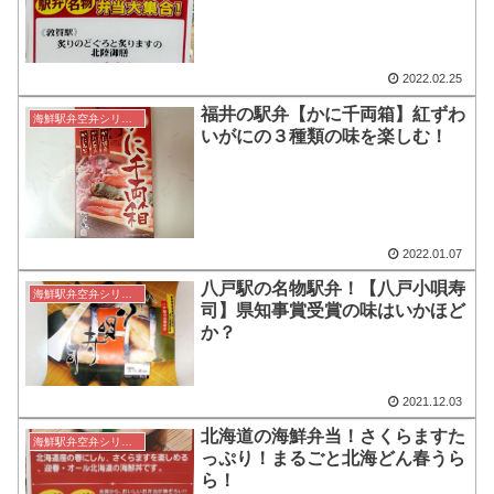
2022.02.25
福井の駅弁【かに千両箱】紅ずわ
海鮮駅弁空弁シリーズ
いがにの３種類の味を楽しむ！
2022.01.07
八戸駅の名物駅弁！【八戸小唄寿
海鮮駅弁空弁シリーズ
司】県知事賞受賞の味はいかほど
か？
2021.12.03
北海道の海鮮弁当！さくらますた
海鮮駅弁空弁シリーズ
っぷり！まるごと北海どん春うら
ら！