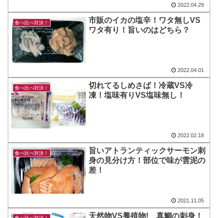
2022.04.29
市販のイカの塩辛！ワタ無しVS
食べ比べ対決！
ワタ有り！旨いのはどちら？
2022.04.01
切れてるしめさば！冷蔵VS冷
食べ比べ対決！
凍！塩味有りVS塩味無し！
2022.02.18
旨いアトランティックサーモン刺
食べ比べ対決！
身の見分け方！部位で味が雲泥の
差！
2021.11.05
天然物VS養殖物! 真鯛の刺身！
食べ比べ対決！