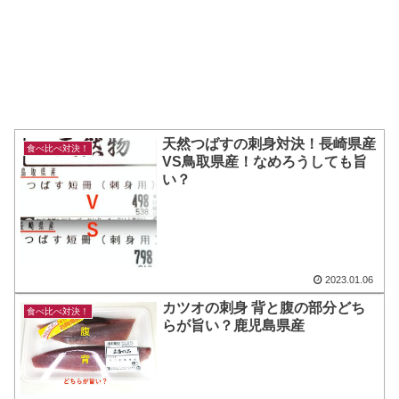
天然つばすの刺身対決！長崎県産
食べ比べ対決！
VS鳥取県産！なめろうしても旨
い？
2023.01.06
カツオの刺身 背と腹の部分どち
食べ比べ対決！
らが旨い？鹿児島県産