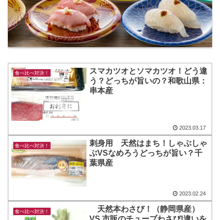
スマカツオとソマカツオ！どう違
食べ比べ対決！
う？どっちが旨いの？和歌山県：
串本産
2023.03.17
刺身用 天然はまち！しゃぶしゃ
食べ比べ対決！
ぶVSなめろうどっちが旨い？千
葉県産
2023.02.24
天然本わさび！（静岡県産）
食べ比べ対決！
VS 市販のチューブわさび!違いを