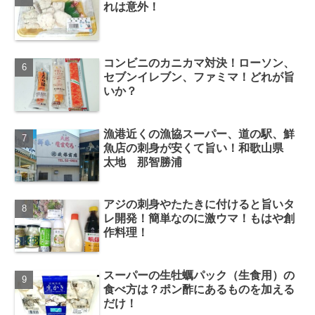
れは意外！
コンビニのカニカマ対決！ローソン、
セブンイレブン、ファミマ！どれが旨
いか？
漁港近くの漁協スーパー、道の駅、鮮
魚店の刺身が安くて旨い！和歌山県
太地 那智勝浦
アジの刺身やたたきに付けると旨いタ
レ開発！簡単なのに激ウマ！もはや創
作料理！
スーパーの生牡蠣パック（生食用）の
食べ方は？ポン酢にあるものを加える
だけ！