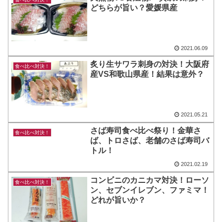
どちらが旨い？愛媛県産
2021.06.09
炙り生サワラ刺身の対決！大阪府
食べ比べ対決！
産VS和歌山県産！結果は意外？
2021.05.21
さば寿司食べ比べ祭り！金華さ
食べ比べ対決！
ば、トロさば、老舗のさば寿司バ
トル！
2021.02.19
コンビニのカニカマ対決！ローソ
食べ比べ対決！
ン、セブンイレブン、ファミマ！
どれが旨いか？