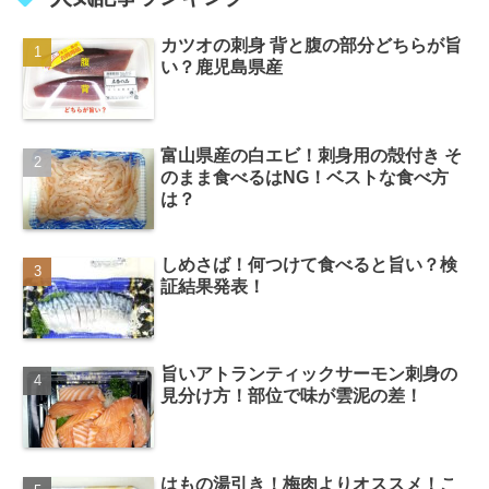
カツオの刺身 背と腹の部分どちらが旨
い？鹿児島県産
富山県産の白エビ！刺身用の殻付き そ
のまま食べるはNG！ベストな食べ方
は？
しめさば！何つけて食べると旨い？検
証結果発表！
旨いアトランティックサーモン刺身の
見分け方！部位で味が雲泥の差！
はもの湯引き！梅肉よりオススメ！こ