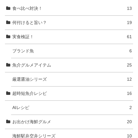
食べ比べ対決！
13
何付けると旨い？
19
実食検証！
61
ブランド魚
6
魚介グルメアイテム
25
厳選醤油シリーズ
12
超時短魚介レシピ
16
AIレシピ
2
お出かけ海鮮グルメ
20
海鮮駅弁空弁シリーズ
10