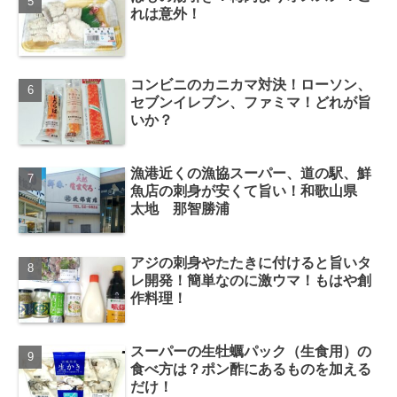
れは意外！
コンビニのカニカマ対決！ローソン、
セブンイレブン、ファミマ！どれが旨
いか？
漁港近くの漁協スーパー、道の駅、鮮
魚店の刺身が安くて旨い！和歌山県
太地 那智勝浦
アジの刺身やたたきに付けると旨いタ
レ開発！簡単なのに激ウマ！もはや創
作料理！
スーパーの生牡蠣パック（生食用）の
食べ方は？ポン酢にあるものを加える
だけ！