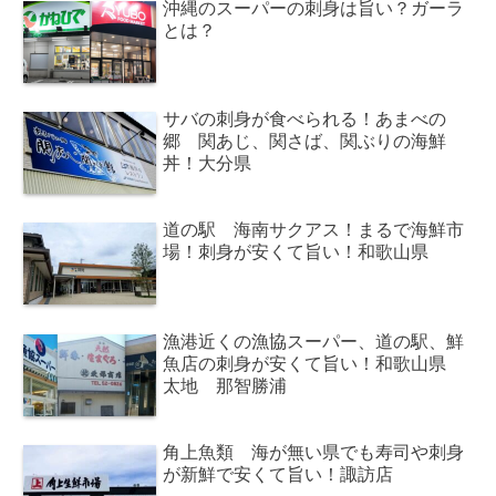
沖縄のスーパーの刺身は旨い？ガーラ
とは？
サバの刺身が食べられる！あまべの
郷 関あじ、関さば、関ぶりの海鮮
丼！大分県
道の駅 海南サクアス！まるで海鮮市
場！刺身が安くて旨い！和歌山県
漁港近くの漁協スーパー、道の駅、鮮
魚店の刺身が安くて旨い！和歌山県
太地 那智勝浦
角上魚類 海が無い県でも寿司や刺身
が新鮮で安くて旨い！諏訪店