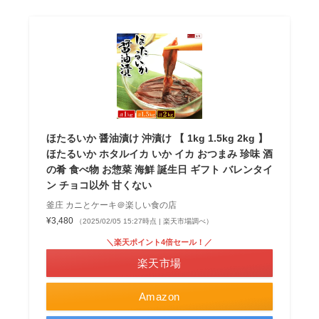
ほたるいか 醤油漬け 沖漬け 【 1kg 1.5kg 2kg 】
ほたるいか ホタルイカ いか イカ おつまみ 珍味 酒
の肴 食べ物 お惣菜 海鮮 誕生日 ギフト バレンタイ
ン チョコ以外 甘くない
釜庄 カニとケーキ＠楽しい食の店
¥3,480
（2025/02/05 15:27時点 | 楽天市場調べ）
＼楽天ポイント4倍セール！／
楽天市場
Amazon