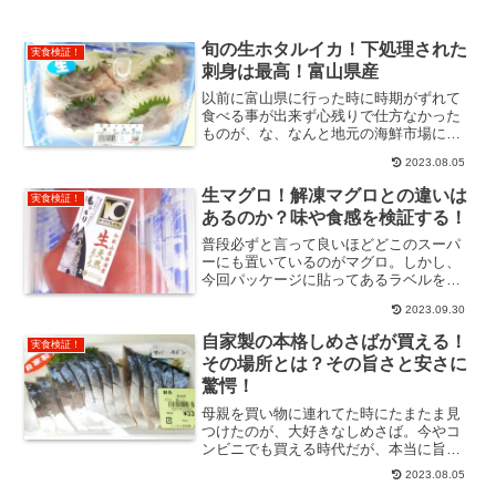
旬の生ホタルイカ！下処理された
実食検証！
刺身は最高！富山県産
以前に富山県に行った時に時期がずれて
食べる事が出来ず心残りで仕方なかった
ものが、な、なんと地元の海鮮市場に置
いてあった！残り一つで間一髪で手に入
2023.08.05
れた！セーフ。それは名産富山県の生ホ
タルイカ。嬉しいことに解凍ものではな
生マグロ！解凍マグロとの違いは
実食検証！
く、...
あるのか？味や食感を検証する！
普段必ずと言って良いほどどこのスーパ
ーにも置いているのがマグロ。しかし、
今回パッケージに貼ってあるラベルを見
てみるとなんと 生天然マグロと書かれて
2023.09.30
いるではないか！大抵マグロは一旦冷凍
されて解凍されたものが店には並んでい
自家製の本格しめさばが買える！
実食検証！
る...
その場所とは？その旨さと安さに
驚愕！
母親を買い物に連れてた時にたまたま見
つけたのが、大好きなしめさば。今やコ
ンビニでも買える時代だが、本当に旨い
と言えるほどのクオリティーのものは評
2023.08.05
判の良い店や寿司屋に足を運ばないとい