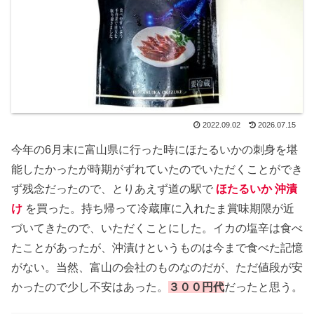
2022.09.02
2026.07.15
今年の6月末に富山県に行った時にほたるいかの刺身を堪
能したかったが時期がずれていたのでいただくことができ
ず残念だったので、とりあえず道の駅で
ほたるいか 沖漬
け
を買った。持ち帰って冷蔵庫に入れたま賞味期限が近
づいてきたので、いただくことにした。イカの塩辛は食べ
たことがあったが、沖漬けというものは今まで食べた記憶
がない。当然、富山の会社のものなのだが、ただ値段が安
かったので少し不安はあった。
３００円代
だったと思う。