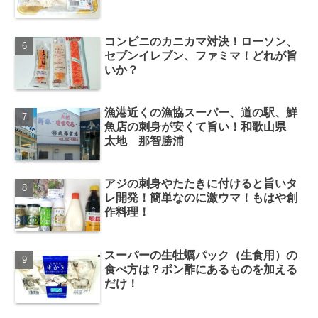
コンビニのカニカマ対決！ローソン、
セブンイレブン、ファミマ！どれが旨
いか？
漁港近くの漁協スーパー、道の駅、鮮
魚店の刺身が安くて旨い！和歌山県
太地 那智勝浦
アジの刺身やたたきに付けると旨いタ
レ開発！簡単なのに激ウマ！もはや創
作料理！
スーパーの生牡蠣パック（生食用）の
食べ方は？ポン酢にあるものを加える
だけ！