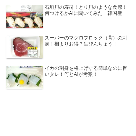
石垣貝の寿司！とり貝のような食感！
何つけるかAIに聞いてみた！韓国産
スーパーのマグロブロック（背）の刺
身！柵よりお得？生びんちょう！
イカの刺身を格上げする簡単なのに旨
いタレ！何とAIが考案！