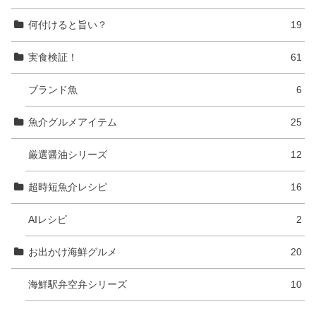
何付けると旨い？
19
実食検証！
61
ブランド魚
6
魚介グルメアイテム
25
厳選醤油シリーズ
12
超時短魚介レシピ
16
AIレシピ
2
お出かけ海鮮グルメ
20
海鮮駅弁空弁シリーズ
10