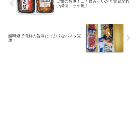
ご飯のお供！こく旨みそいかと黄金かれ
い縁側ユッケ風！
超時短で海鮮の旨味たっぷりなパスタ完
成！