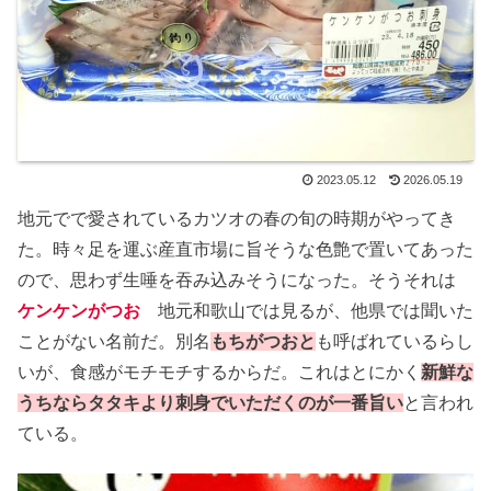
2023.05.12
2026.05.19
地元でで愛されているカツオの春の旬の時期がやってき
た。時々足を運ぶ産直市場に旨そうな色艶で置いてあった
ので、思わず生唾を吞み込みそうになった。そうそれは
ケンケンがつお
地元和歌山では見るが、他県では聞いた
ことがない名前だ。別名
もちがつおと
も呼ばれているらし
いが、食感がモチモチするからだ。これはとにかく
新鮮な
うちならタタキより刺身でいただくのが一番旨い
と言われ
ている。