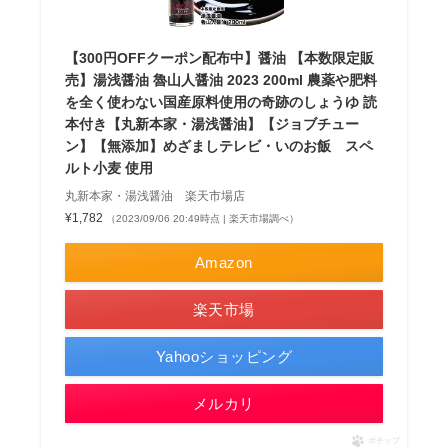
【300円OFFクーポン配布中】醤油 【本数限定販
売】湯浅醤油 魯山人醤油 2023 200ml 農薬や肥料
を全く使わない国産原料使用の奇跡のしょうゆ 読
本付き【丸新本家・湯浅醤油】【ジョブチュー
ン】【無添加】めざましテレビ・いのお飯 スペ
ルト小麦 使用
丸新本家・湯浅醤油 楽天市場店
¥1,782
（2023/09/06 20:49時点 | 楽天市場調べ）
Amazon
楽天市場
Yahooショッピング
メルカリ
ポチップ