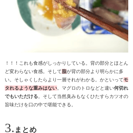
！！！これも食感がしっかりしている。背の部分とほとん
ど変わらない食感。そして
脂
が背の部分より明らかに多
い。そしゃくしたらより一層それがわかる。かといって
モ
タれるような重みはない
。マグロのトロなどと違い
何切れ
でもいただける
。そして当然臭みもなくひたすらカツオの
旨味だけを口の中で堪能できる。
まとめ