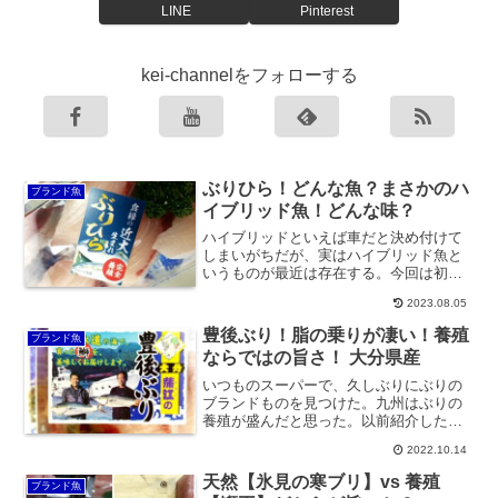
LINE
Pinterest
kei-channelをフォローする
ぶりひら！どんな魚？まさかのハ
ブランド魚
イブリッド魚！どんな味？
ハイブリッドといえば車だと決め付けて
しまいがちだが、実はハイブリッド魚と
いうものが最近は存在する。今回は初め
てそれを紹介する。その名もぶりひら。
2023.08.05
ブリとヒラマサの良いところをかけあわ
せた魚らしい。実は近くにある近畿大学
豊後ぶり！脂の乗りが凄い！養殖
ブランド魚
水産...
ならではの旨さ！ 大分県産
いつものスーパーで、久しぶりにぶりの
ブランドものを見つけた。九州はぶりの
養殖が盛んだと思った。以前紹介した鰤
王も鹿児島だった。今回は豊後水道とい
2022.10.14
う大分と四国の間の海域で養殖されてい
る 豊後ぶり。パッケージの写真に写る生
天然【氷見の寒ブリ】vs 養殖
ブランド魚
産...