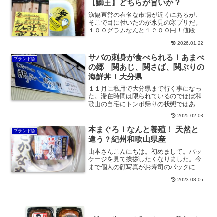
【鰤王】どちらが旨いか？
漁協直営の有名な市場が近くにあるが、
そこで目に付いたのが氷見の寒ブリだ。
１００グラムなんと１２００円！値段が
べらぼうに高いので自分のような庶民に
2026.01.22
は手が出せないはずだが、夕方の閉店前
で半額以下で購入できた。ラッキー。帰
サバの刺身が食べられる！あまべ
ブランド魚
り際...
の郷 関あじ、関さば、関ぶりの
海鮮丼！大分県
１１月に私用で大分県まで行く事になっ
た。滞在時間は限られているのでほぼ和
歌山の自宅にトンボ帰りの状態ではある
が、なんとここ大分ではサバの刺身が食
2025.02.03
べられるという店があるというので、少
し道草になるが、こんな機会は滅多にな
本まぐろ！なんと養殖！ 天然と
ブランド魚
いの...
違う？紀州和歌山県産
山本さんこんにちは。初めまして。パッ
ケージを見て挨拶したくなりました。今
まで個人の顔写真がお寿司のパックに登
場するのは見たことがない。串本は同じ
2023.08.05
県内にあり、自宅から車を約１時間ほど
南に走らせれば行けるし、写真を見ると
気さ...